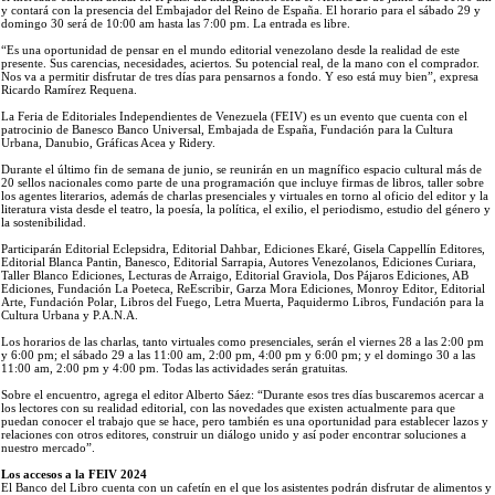
y contará con la presencia del Embajador del Reino de España. El horario para el sábado 29 y
domingo 30 será de 10:00 am hasta las 7:00 pm. La entrada es libre.
“Es una oportunidad de pensar en el mundo editorial venezolano desde la realidad de este
presente. Sus carencias, necesidades, aciertos. Su potencial real, de la mano con el comprador.
Nos va a permitir disfrutar de tres días para pensarnos a fondo. Y eso está muy bien”, expresa
Ricardo Ramírez Requena.
La Feria de Editoriales Independientes de Venezuela (FEIV) es un evento que cuenta con el
patrocinio de Banesco Banco Universal, Embajada de España, Fundación para la Cultura
Urbana, Danubio, Gráficas Acea y Ridery.
Durante el último fin de semana de junio, se reunirán en un magnífico espacio cultural más de
20 sellos nacionales como parte de una programación que incluye firmas de libros, taller sobre
los agentes literarios, además de charlas presenciales y virtuales en torno al oficio del editor y la
literatura vista desde el teatro, la poesía, la política, el exilio, el periodismo, estudio del género y
la sostenibilidad.
Participarán Editorial Eclepsidra, Editorial Dahbar, Ediciones Ekaré, Gisela Cappellín Editores,
Editorial Blanca Pantin, Banesco, Editorial Sarrapia, Autores Venezolanos, Ediciones Curiara,
Taller Blanco Ediciones, Lecturas de Arraigo, Editorial Graviola, Dos Pájaros Ediciones, AB
Ediciones, Fundación La Poeteca, ReEscribir, Garza Mora Ediciones, Monroy Editor, Editorial
Arte, Fundación Polar, Libros del Fuego, Letra Muerta, Paquidermo Libros, Fundación para la
Cultura Urbana y P.A.N.A.
Los horarios de las charlas, tanto virtuales como presenciales, serán el viernes 28 a las 2:00 pm
y 6:00 pm; el sábado 29 a las 11:00 am, 2:00 pm, 4:00 pm y 6:00 pm; y el domingo 30 a las
11:00 am, 2:00 pm y 4:00 pm. Todas las actividades serán gratuitas.
Sobre el encuentro, agrega el editor Alberto Sáez: “Durante esos tres días buscaremos acercar a
los lectores con su realidad editorial, con las novedades que existen actualmente para que
puedan conocer el trabajo que se hace, pero también es una oportunidad para establecer lazos y
relaciones con otros editores, construir un diálogo unido y así poder encontrar soluciones a
nuestro mercado”.
Los accesos a la FEIV 2024
El Banco del Libro cuenta con un cafetín en el que los asistentes podrán disfrutar de alimentos y