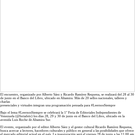
El encuentro, organizado por Alberto Sáez y Ricardo Ramírez Requena, se realizará del 28 al 30
de junio en el Banco del Libro, ubicado en Altamira. Más de 20 sellos nacionales, talleres y
charlas
presenciales y virtuales integran una programación pensada para #LeernosSiempre
Bajo el lema #LeernosSiempre se celebrará la 1° Feria de Editoriales Independientes de
Venezuela (@feriafeiv) los días 28, 29 y 30 de junio en el Banco del Libro, ubicado en la
avenida Luis Roche de Altamira Sur.
El evento, organizado por el editor Alberto Sáez y el gestor cultural Ricardo Ramírez Requena,
busca acercar a lectores, hacedores culturales y público en general a las posibilidades que ofrece
el mercado editorial actual en el país. La inauguración será el viernes 28 de junio a las 11:00 am