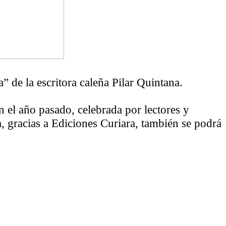
” de la escritora caleña Pilar Quintana.
 el año pasado, celebrada por lectores y
a, gracias a Ediciones Curiara, también se podrá
ión entre una mujer y su mascota para narrar e
 en la violencia…
os fundamentales de la literatura escrita por