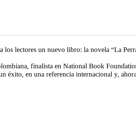
los lectores un nuevo libro: la novela “La Perra
lombiana, finalista en National Book Foundation
n éxito, en una referencia internacional y, ahor
ro muy poderosa, Pilar Quintana utiliza la relac
dad, en las relaciones de pareja, en la soledad y
ra, destacada por la crítica como uno de los libr