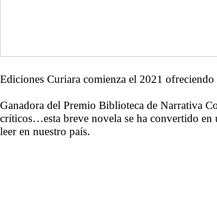
Ediciones Curiara comienza el 2021 ofreciendo a 
Ganadora del Premio Biblioteca de Narrativa Co
críticos…esta breve novela se ha convertido en u
leer en nuestro país.
Con una escritura limpia y directa, contenida pe
indagar en la naturaleza femenina, en la materni
“La Perra” es una novela sorprendente y revelado
mujeres en Latinoamérica.